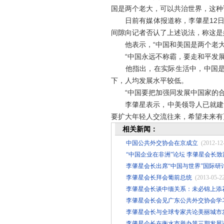
国是两个老大，可以共治世界，这种
日前有媒体报道称，李肇星12日在
间隙向记者否认了上述说法，称这是
他表示，“中国和美国是两个老大
“中国永远不称霸，要走和平发展
他指出，在实际生活中，中国是一
下，人均发展水平较低。
“中国要把加强同发展中国家的合
李肇星表示，中美领导人已就建设
要扩大年轻人交流往来，希望未来有
相关新闻：
中国公共外交协会在京成立
(2012-12
“中国企业在非洲”论坛 李肇星会长
李肇星会长出席“中国与世界”国际研
李肇星会长拜会葡前总统
(2013-05-2
李肇星会长谈中缅关系：未必锦上添
李肇星会长会见广东公共外交协会学
李肇星会长与全球专家共论美丽城市
李肇星会长在衡水市举办第三期发展